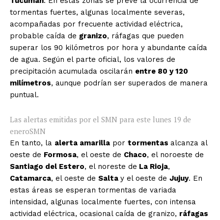
Tucumán
. En estas zonas se prevé la ocurrencia de
tormentas fuertes, algunas localmente severas,
acompañadas por frecuente actividad eléctrica,
probable caída de
granizo
, ráfagas que pueden
superar los 90 kilómetros por hora y abundante caída
de agua. Según el parte oficial, los valores de
precipitación acumulada oscilarán
entre 80 y 120
milímetros
, aunque podrían ser superados de manera
puntual.
Las alertas emitidas por el SMN para este lunes 19 de
enero
SMN
En tanto, la
alerta amarilla
por
tormentas
alcanza al
oeste de
Formosa
, el oeste de
Chaco
, el noroeste de
Santiago del Estero
, el noreste de
La Rioja
,
Catamarca
, el oeste de
Salta
y el oeste de
Jujuy
. En
estas áreas se esperan tormentas de variada
intensidad, algunas localmente fuertes, con intensa
actividad eléctrica, ocasional caída de granizo,
ráfagas