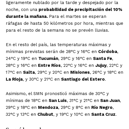
ligeramente nublado por la tarde y despejado por la
noche, con una
probabilidad de precipitación del 10%
durante la mañana.
Para el martes se esperan
ráfagas de hasta 50 kilómetros por hora, mientras que
para el resto de la semana no se prevén lluvias.
En el resto del país, las temperaturas máximas y
mínimas previstas serán de 28°C y 16°C en
Córdoba
,
24°C y 19°C en
Tucumán
, 29°C y 16°C en
Santa Fe
,
28°C y 16°C en
Entre Ríos
, 22°C y 16°C en
Jujuy
, 22°C y
17°C en
Salta
, 29°C y 20°C en
Misiones
, 26°C y 18°C en
La Rioja
, y 30°C y 21°C en
Santiago del Estero
.
Asimismo, el SMN pronosticó máximas de 30°C y
mínimas de 18°C en
San Luis
, 31°C y 21°C en
San Juan
,
29°C y 18°C en
Mendoza
, 29°C y 8°C en
Río Negro
,
32°C y 13°C en
Chubut
, y 19°C y 10°C en
Santa Cruz
.