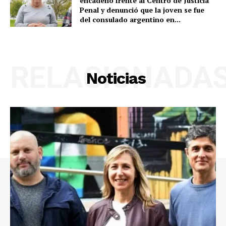
encadenó frente al Centro de Justicia
Penal y denunció que la joven se fue
del consulado argentino en...
RELACIONADA
Noticias