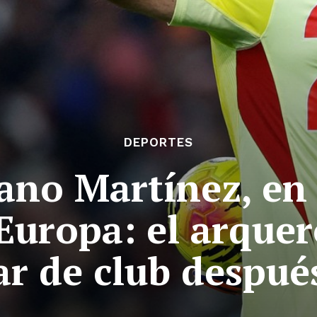
DEPORTES
ano Martínez, en
Europa: el arque
r de club despué