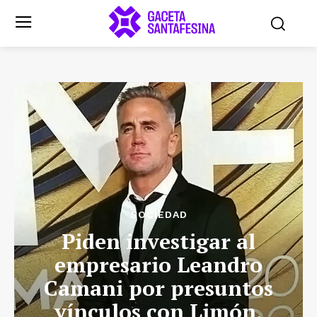
SOCIEDAD
Piden investigar al
empresario Leandro
Camani por presuntos
vínculos con Limón,