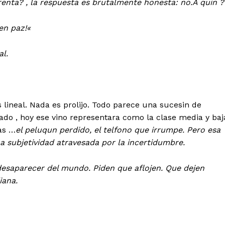
renta? , la respuesta es brutalmente honesta: no.
A quin ?
 en paz!
«
al.
 lineal. Nada es prolijo. Todo parece una sucesin de
ado ,
hoy ese vino representara como la clase media y baj
as …
el peluqun perdido, el telfono que irrumpe. Pero esa
na subjetividad atravesada por la incertidumbre.
desaparecer del mundo. Piden que aflojen. Que dejen
iana.