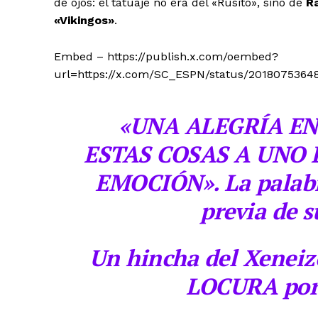
de ojos: el tatuaje no era del «Rusito», sino de
Ra
«Vikingos»
.
Embed – https://publish.x.com/oembed?
url=https://x.com/SC_ESPN/status/2018075364
«UNA ALEGRÍA E
ESTAS COSAS A UNO 
EMOCIÓN». La palabra
previa de 
Un hincha del Xeneize
LOCURA por 