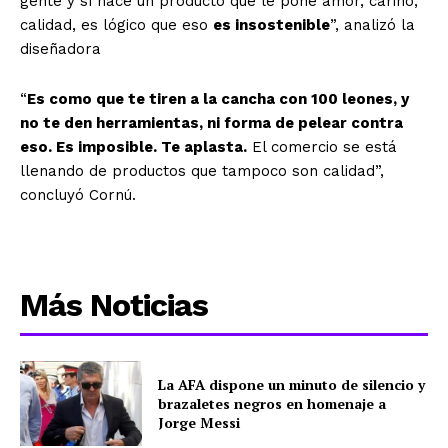
gente y sí hace un producto que le pone amor, cariño,
calidad, es lógico que eso
es insostenible
”, analizó la
diseñadora
“
Es como que te tiren a la cancha con 100 leones, y
no te d
e
n herramientas, ni forma de pelear contra
eso. Es imposible. Te aplasta.
El comercio se está
llenando de productos que tampoco son calidad”,
concluyó Cornú.
Más Noticias
La AFA dispone un minuto de silencio y
brazaletes negros en homenaje a
Jorge Messi