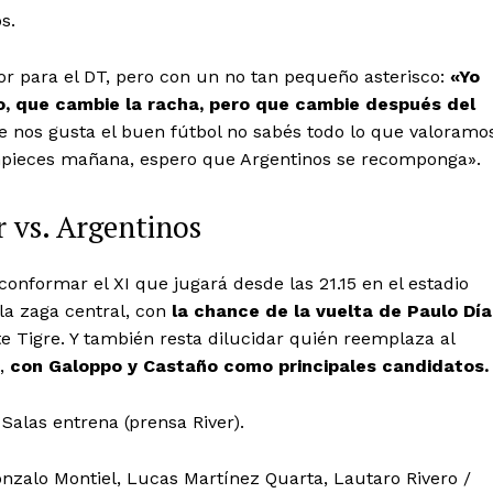
s.
r para el DT, pero con un no tan pequeño asterisco:
«Yo
to, que cambie la racha, pero que cambie después del
ue nos gusta el buen fútbol no sabés todo lo que valoramo
 empieces mañana, espero que Argentinos se recomponga».
 vs. Argentinos
nformar el XI que jugará desde las 21.15 en el estadio
la zaga central, con
la chance de la vuelta de Paulo Día
nte Tigre. Y también resta dilucidar quién reemplaza al
a,
con Galoppo y Castaño como principales candidatos.
 Salas entrena (prensa River).
 Gonzalo Montiel, Lucas Martínez Quarta, Lautaro Rivero /