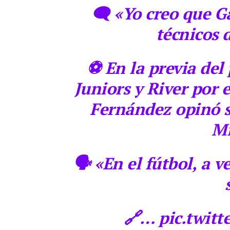
🗨️ «Yo creo que G
técnicos 
⚽️ En la previa de
Juniors y River por 
Fernández opinó s
Mi
🗣️ «En el fútbol, a 
🔗… pic.twit