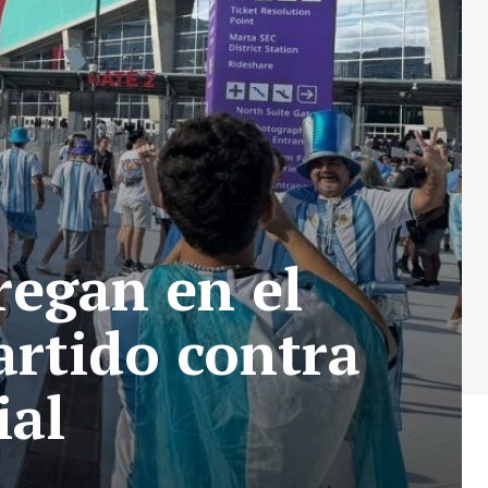
regan en el
artido contra
ial